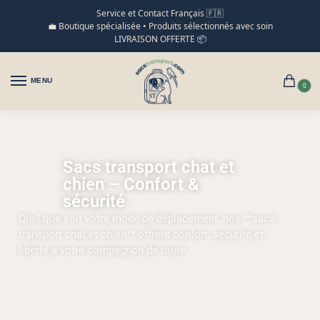
Service et Contact Français 🇫🇷
💼 Boutique spécialisée • Produits sélectionnés avec soin
LIVRAISON OFFERTE 📦
MENU
0
Sacs transport chat et
chien – Confort &
sécurité
Quel que soit votre mode de déplacement, nos **sacs
transport chat et chien** offrent confort, sécurité et
liberté à votre compagnon de route.