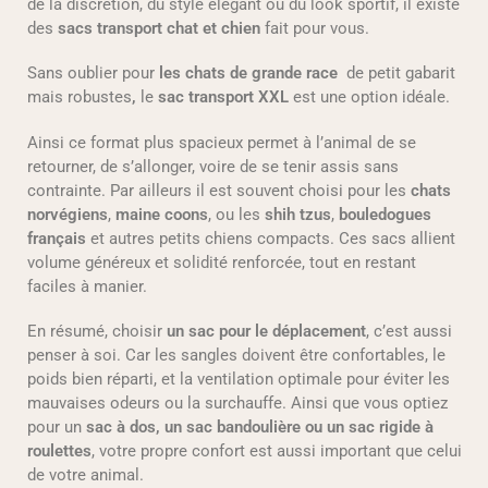
de la discrétion, du style élégant ou du look sportif, il existe
des
sacs transport chat et chien
fait pour vous.
Sans oublier pour
les chats de grande race
de petit gabarit
mais robustes
,
le
sac transport XXL
est une option idéale.
Ainsi ce format plus spacieux permet à l’animal de se
retourner, de s’allonger, voire de se tenir assis sans
contrainte. Par ailleurs il est souvent choisi pour les
chats
norvégiens
,
maine coons
, ou les
shih tzus
,
bouledogues
français
et autres petits chiens compacts. Ces sacs allient
volume généreux et solidité renforcée, tout en restant
faciles à manier.
En résumé, choisir
un sac pour le déplacement
, c’est aussi
penser à soi. Car les sangles doivent être confortables, le
poids bien réparti, et la ventilation optimale pour éviter les
mauvaises odeurs ou la surchauffe. Ainsi que vous optiez
pour un
sac à dos, un sac bandoulière ou un sac rigide à
roulettes
, votre propre confort est aussi important que celui
de votre animal.