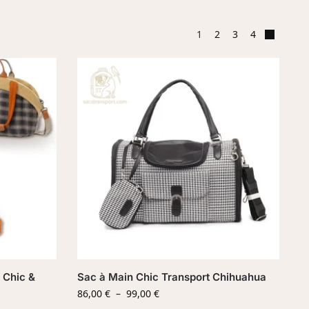
1
2
3
4
 Chic &
Sac à Main Chic Transport Chihuahua
86,00
€
–
99,00
€