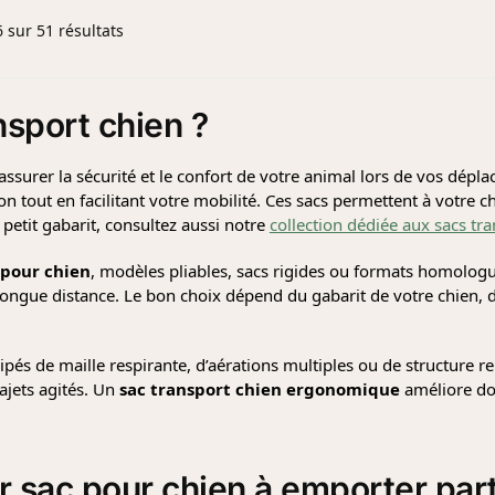
 sur 51 résultats
nsport chien
?
assurer la sécurité et le confort de votre animal lors de vos dépla
out en facilitant votre mobilité. Ces sacs permettent à votre chi
 petit gabarit, consultez aussi notre
collection dédiée aux sacs tra
 pour chien
, modèles pliables, sacs rigides ou formats homolog
 longue distance. Le bon choix dépend du gabarit de votre chien, 
uipés de maille respirante, d’aérations multiples ou de structure
rajets agités. Un
sac transport chien ergonomique
améliore don
r sac pour chien à emporter par