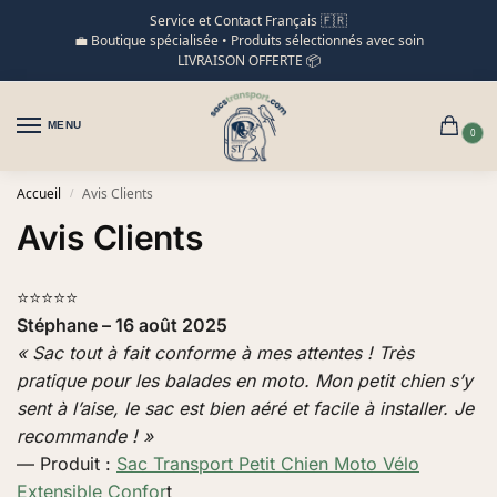
Service et Contact Français 🇫🇷
💼 Boutique spécialisée • Produits sélectionnés avec soin
LIVRAISON OFFERTE 📦
MENU
0
Accueil
Avis Clients
/
Avis Clients
⭐⭐⭐⭐⭐
Stéphane – 16 août 2025
« Sac tout à fait conforme à mes attentes ! Très
pratique pour les balades en moto. Mon petit chien s’y
sent à l’aise, le sac est bien aéré et facile à installer. Je
recommande ! »
— Produit :
Sac Transport Petit Chien Moto Vélo
Extensible Confor
t