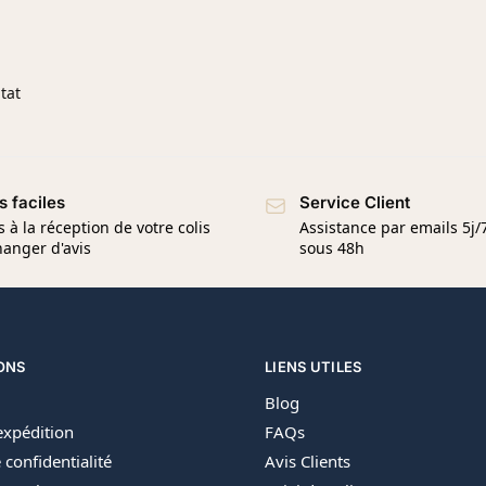
ltat
s faciles
Service Client
s à la réception de votre colis
Assistance par emails 5j
anger d'avis
sous 48h
ONS
LIENS UTILES
Blog
’expédition
FAQs
 confidentialité
Avis Clients