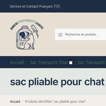
Service et Contact Français 🇫🇷
Accueil
Sac Transport Chat
Sac Transport
sac pliable pour chat
Accueil
Produits identifiés “sac pliable pour chat”
/