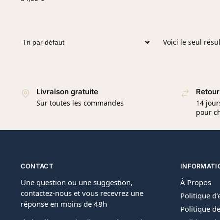
Voici le seul résu
Livraison gratuite
Retour
Sur toutes les commandes
14 jour
pour ch
CONTACT
INFORMATI
Une question ou une suggestion,
À Propos
contactez-nous et vous recevrez une
Politique d
réponse en moins de 48h
Politique de