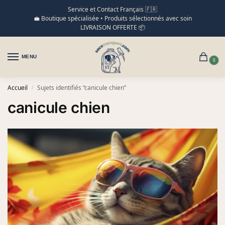
Service et Contact Français 🇫🇷
💼 Boutique spécialisée • Produits sélectionnés avec soin
LIVRAISON OFFERTE 📦
MENU
0
Accueil
Sujets identifiés “canicule chien”
/
canicule chien