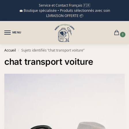
Service et Contact Français 🇫🇷
💼 Boutique spécialisée • Produits sélectionnés avec soin
LIVRAISON OFFERTE 📦
MENU
0
Accueil
Sujets identifiés “chat transport voiture”
/
chat transport voiture