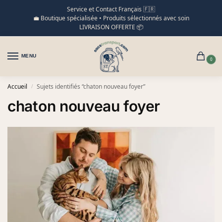
Service et Contact Français 🇫🇷
💼 Boutique spécialisée • Produits sélectionnés avec soin
LIVRAISON OFFERTE 📦
MENU
0
Accueil
Sujets identifiés “chaton nouveau foyer”
/
chaton nouveau foyer