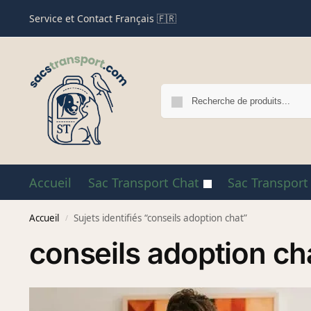
Service et Contact Français 🇫🇷
Accueil
Sac Transport Chat
Sac Transport
Accueil
Sujets identifiés “conseils adoption chat”
/
conseils adoption ch