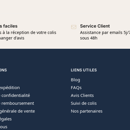
s faciles
Service Client
s à la réception de votre colis
Assistance par emails 5j
anger d'avis
sous 48h
ONS
LIENS UTILES
Blog
’expédition
FAQs
 confidentialité
Avis Clients
de remboursement
Suivi de colis
générale de vente
Nos partenaires
égales
nous