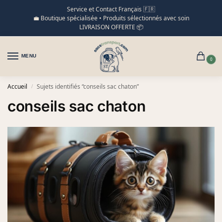
Service et Contact Français 🇫🇷
💼 Boutique spécialisée • Produits sélectionnés avec soin
LIVRAISON OFFERTE 📦
MENU
0
Accueil
Sujets identifiés “conseils sac chaton”
/
conseils sac chaton