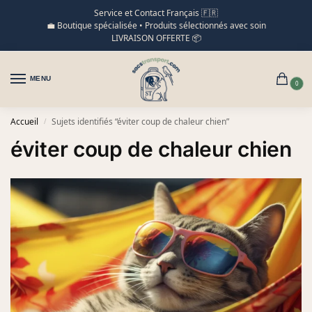
Service et Contact Français 🇫🇷
💼 Boutique spécialisée • Produits sélectionnés avec soin
LIVRAISON OFFERTE 📦
MENU
0
Accueil
Sujets identifiés “éviter coup de chaleur chien”
/
éviter coup de chaleur chien