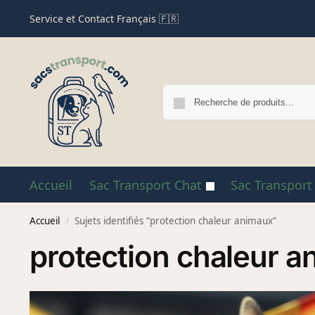
Service et Contact Français 🇫🇷
Accueil
Sac Transport Chat
Sac Transport
Accueil
Sujets identifiés “protection chaleur animaux”
/
protection chaleur 