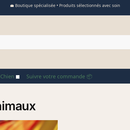
💼 Boutique spécialisée • Produits sélectionnés avec soin
 Chien
Suivre votre commande 📦
animaux