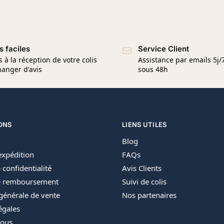
s faciles
Service Client
s à la réception de votre colis
Assistance par emails 5j
anger d'avis
sous 48h
ONS
LIENS UTILES
Blog
’expédition
FAQs
 confidentialité
Avis Clients
de remboursement
Suivi de colis
générale de vente
Nos partenaires
égales
nous