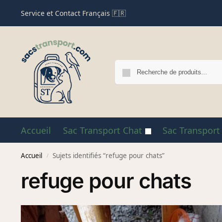
Service et Contact Français 🇫🇷
Accueil
Sac Transport Chat
Sac Transport
Accueil
Sujets identifiés “refuge pour chats”
/
refuge pour chats