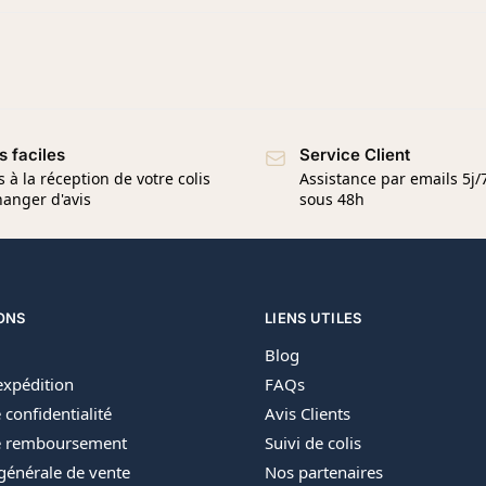
s faciles
Service Client
s à la réception de votre colis
Assistance par emails 5j
anger d'avis
sous 48h
ONS
LIENS UTILES
Blog
’expédition
FAQs
 confidentialité
Avis Clients
de remboursement
Suivi de colis
générale de vente
Nos partenaires