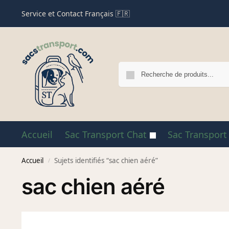
Service et Contact Français 🇫🇷
Accueil
Sac Transport Chat
Sac Transport
Accueil
Sujets identifiés “sac chien aéré”
/
sac chien aéré