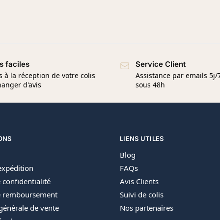
s faciles
Service Client
s à la réception de votre colis
Assistance par emails 5j
anger d'avis
sous 48h
ONS
LIENS UTILES
Blog
’expédition
FAQs
 confidentialité
Avis Clients
de remboursement
Suivi de colis
générale de vente
Nos partenaires