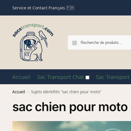
Service et Contact Français 🇫🇷
Accueil
Sac Transport Chat
Sac Transport
Accueil
Sujets identifiés “sac chien pour moto”
/
sac chien pour moto