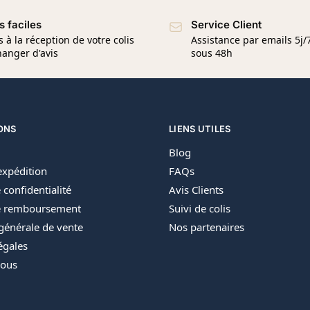
s faciles
Service Client
s à la réception de votre colis
Assistance par emails 5j
anger d'avis
sous 48h
ONS
LIENS UTILES
Blog
’expédition
FAQs
 confidentialité
Avis Clients
de remboursement
Suivi de colis
générale de vente
Nos partenaires
égales
nous