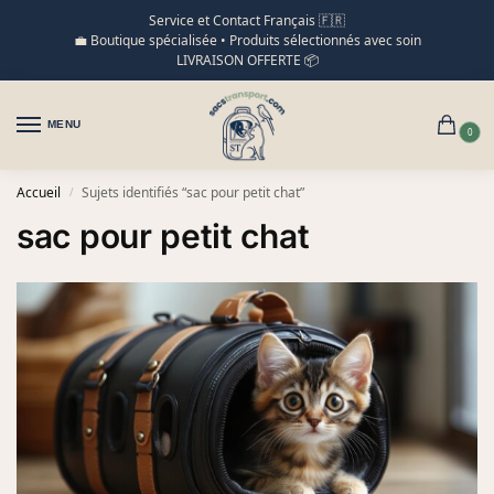
Service et Contact Français 🇫🇷
💼 Boutique spécialisée • Produits sélectionnés avec soin
LIVRAISON OFFERTE 📦
MENU
0
Accueil
Sujets identifiés “sac pour petit chat”
/
sac pour petit chat