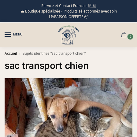
Service et Contact Français 🇫🇷
💼 Boutique spécialisée • Produits sélectionnés avec soin
LIVRAISON OFFERTE 📦
MENU
0
Accueil
Sujets identifiés “sac transport chien”
/
sac transport chien