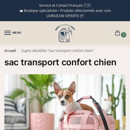
Service et Contact Français 🇫🇷
💼 Boutique spécialisée • Produits sélectionnés avec soin
LIVRAISON OFFERTE 📦
MENU
0
Accueil
Sujets identifiés “sac transport confort chien”
/
sac transport confort chien