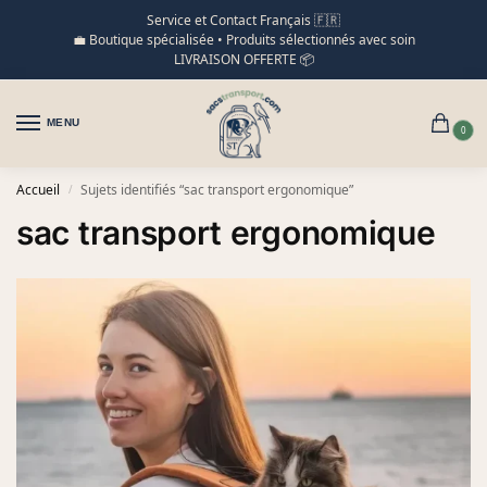
Service et Contact Français 🇫🇷
💼 Boutique spécialisée • Produits sélectionnés avec soin
LIVRAISON OFFERTE 📦
MENU
0
Accueil
Sujets identifiés “sac transport ergonomique”
/
sac transport ergonomique