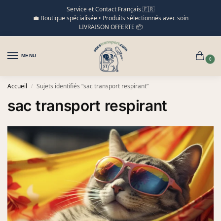
Service et Contact Français 🇫🇷
💼 Boutique spécialisée • Produits sélectionnés avec soin
LIVRAISON OFFERTE 📦
MENU
0
Accueil
Sujets identifiés “sac transport respirant”
/
sac transport respirant