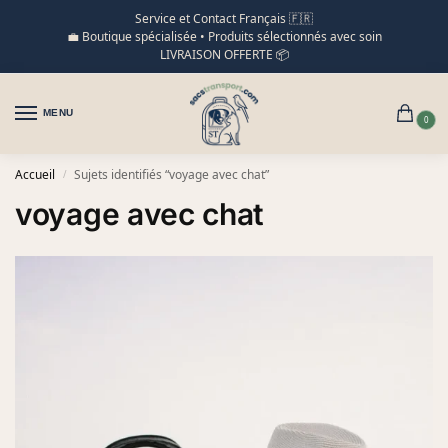
Service et Contact Français 🇫🇷
💼 Boutique spécialisée • Produits sélectionnés avec soin
LIVRAISON OFFERTE 📦
MENU
0
Accueil
Sujets identifiés “voyage avec chat”
/
voyage avec chat