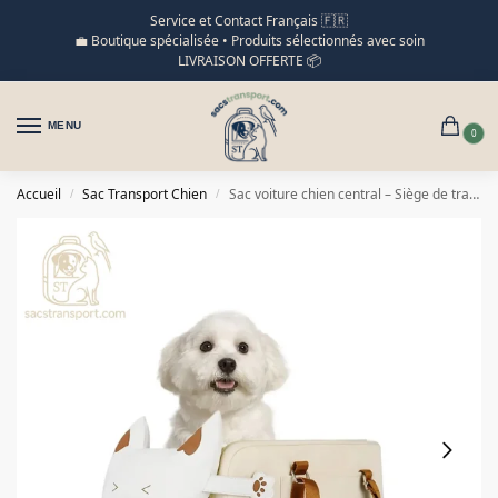
Service et Contact Français 🇫🇷
💼 Boutique spécialisée • Produits sélectionnés avec soin
LIVRAISON OFFERTE 📦
MENU
0
Accueil
Sac Transport Chien
Sac voiture chien central – Siège de transport sécurisé
/
/