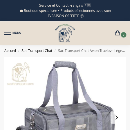
Service et Contact Français 🇫🇷
💼 Boutique spécialisée • Produits sélectionnés avec soin
LIVRAISON OFFERTE 📦
MENU
0
Accueil
Sac Transport Chat
Sac Transport Chat Avion Truelove Léger Compact Résistant
/
/