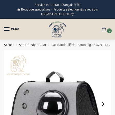
Service et Contact Français 🇫🇷
💼 Boutique spécialisée • Produits sélectionnés avec soin
LIVRAISON OFFERTE 📦
MENU
0
Accueil
Sac Transport Chat
Sac Bandoulière Chaton Rigide avec Hublot Panoramique Stylé
/
/