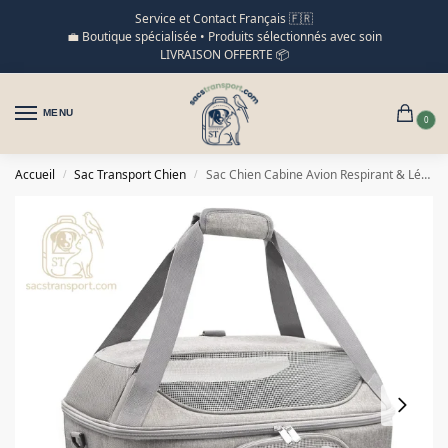
Service et Contact Français 🇫🇷
💼 Boutique spécialisée • Produits sélectionnés avec soin
LIVRAISON OFFERTE 📦
MENU
0
Accueil
Sac Transport Chien
Sac Chien Cabine Avion Respirant & Léger au Quotidien
/
/