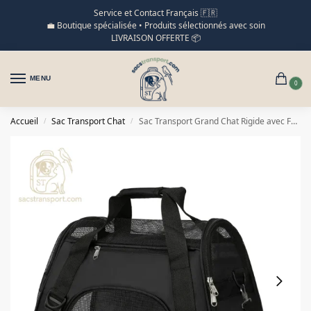
Service et Contact Français 🇫🇷
💼 Boutique spécialisée • Produits sélectionnés avec soin
LIVRAISON OFFERTE 📦
MENU
0
Accueil
Sac Transport Chat
Sac Transport Grand Chat Rigide avec Fenêtre Aérée Sécurisée
/
/