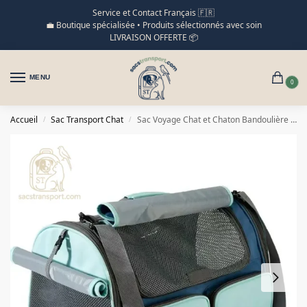
Service et Contact Français 🇫🇷
💼 Boutique spécialisée • Produits sélectionnés avec soin
LIVRAISON OFFERTE 📦
MENU
0
Accueil
Sac Transport Chat
Sac Voyage Chat et Chaton Bandoulière respirant
/
/