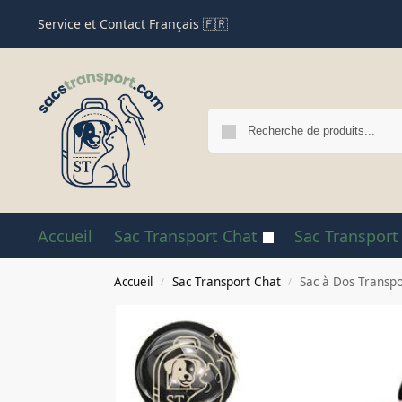
Service et Contact Français 🇫🇷
Accueil
Sac Transport Chat
Sac Transport
Accueil
Sac Transport Chat
Sac à Dos Transpo
/
/