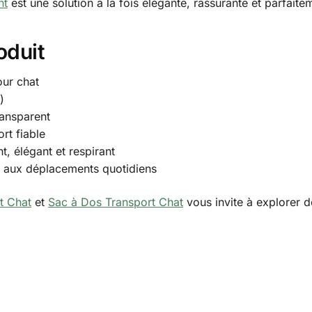
nt
est une solution à la fois élégante, rassurante et parfait
oduit
our chat
)
ransparent
rt fiable
t, élégant et respirant
é aux déplacements quotidiens
t Chat
et
Sac à Dos Transport Chat
vous invite à explorer d