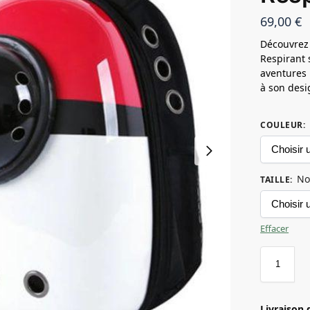
69,00
€
Découvrez 
Respirant s
aventures 
à son desig
COULEUR
:
No
TAILLE
:
Effacer
Livraison 