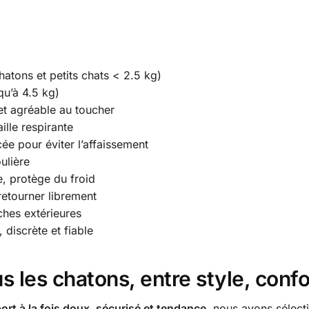
hatons et petits chats < 2.5 kg)
qu’à 4.5 kg)
 et agréable au toucher
ille respirante
cée pour éviter l’affaissement
ulière
e, protège du froid
retourner librement
hes extérieures
discrète et fiable
 les chatons, entre style, confor
ort à la fois doux, sécurisé et tendance
, nous avons sélect