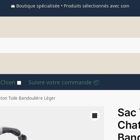
💼 Boutique spécialisée • Produits sélectionnés avec soin
 Chien
Suivre votre commande 📦
ton Toile Bandoulière Léger
Sac 
Chat
Band