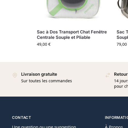
Sac à Dos Transport Chat Fenêtre
Sac T
Centrale Souple et Pliable
Soupl
49,00
€
79,00
Livraison gratuite
Retour
Sur toutes les commandes
14 jour
pour ch
CONTACT
INFORMATI
Une question ou une suggestion,
À Propos