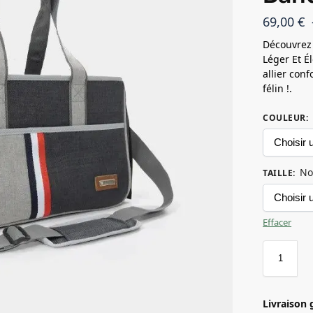
69,00
€
Découvrez 
Léger Et É
allier conf
félin !.
COULEUR
:
No
TAILLE
:
Effacer
Livraison 