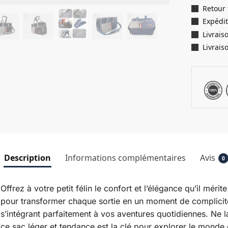
Retour 
Expédit
Livrais
Livrais
Description
Informations complémentaires
Avis
0
Offrez à votre petit félin le confort et l’élégance qu’il méri
pour transformer chaque sortie en un moment de complicité, c
s’intégrant parfaitement à vos aventures quotidiennes. Ne la
ce sac léger et tendance est la clé pour explorer le monde 