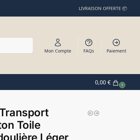
LIVRAISON OFFERTE 📦
Recherche
Mon Compte
FAQs
Paiement
0,00
€
0
Transport
on Toile
oulière Léger